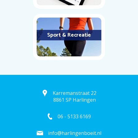
Sport & Recreatie
Karremanstraat 22
8861 SP Harlingen
06 - 5133 6169
info@harlingenboeit.nl