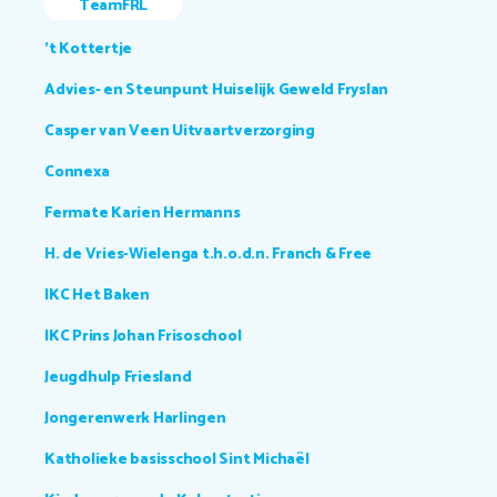
TeamFRL
't Kottertje
Advies- en Steunpunt Huiselijk Geweld Fryslan
Casper van Veen Uitvaartverzorging
Connexa
Fermate Karien Hermanns
H. de Vries-Wielenga t.h.o.d.n. Franch & Free
IKC Het Baken
IKC Prins Johan Frisoschool
Jeugdhulp Friesland
Jongerenwerk Harlingen
Katholieke basisschool Sint Michaël