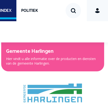
SINDEX
POLITIEK
Gemeente Harlingen
Hier vindt u alle informatie over de producten en diensten
van de gemeente Harlingen.