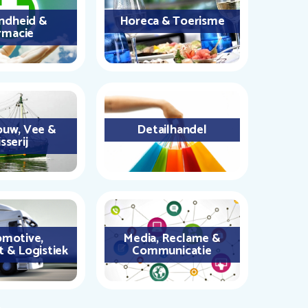
ndheid &
Horeca & Toerisme
rmacie
uw, Vee &
Detailhandel
sserij
motive,
Media, Reclame &
t & Logistiek
Communicatie