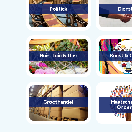
Politiek
Diens
Huis, Tuin & Dier
Kunst & C
Groothandel
Maatscha
Onder