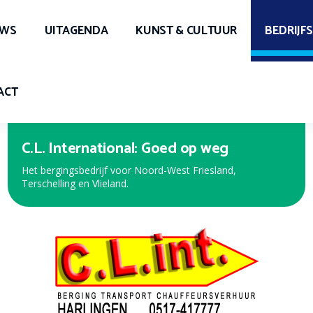
UWS
UITAGENDA
KUNST & CULTUUR
BEDRIJF
ACT
C.L. International: Goed op weg
Expert Harlingen
Het bergingsbedrijf voor Noord-West Friesland,
Bekijk de nieuwe folder met de beste aanbiedingen!
Terschelling en Vlieland.