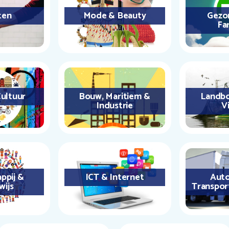
ten
Mode & Beauty
Gezo
Fa
ultuur
Bouw, Maritiem &
Landbo
Industrie
Vi
ppij &
ICT & Internet
Auto
wijs
Transpor