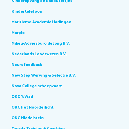
Kinderopvang de Kaboutertjes
Kindertelefoon
Maritieme Academie Harlingen
Marple
Milieu-Adviesburo de Jong B.V.
Nederlands Loodswezen B.V.
Neurofeedback
New Step Werving & Selectie B.V.
Nova College scheepvaart
OKC 't Wad
OKC Het Noorderlicht
OKC Middelstein
Omada Training & Coaching