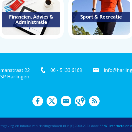
Financiën, Advies &
Sport & Recreatie
Administratie
emanstraat 22
06 - 5133 6169
info@harling
 SP Harlingen
mgeving en inhoud van HarlingenBoeit.nl is (C) 2000-2023 door
BENG Internetdiens