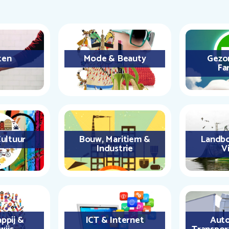
ten
Mode & Beauty
Gezo
Fa
ultuur
Bouw, Maritiem &
Landbo
Industrie
Vi
ppij &
ICT & Internet
Auto