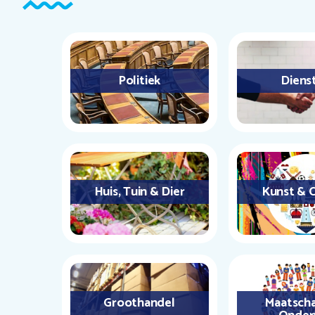
Politiek
Diens
Huis, Tuin & Dier
Kunst & C
Groothandel
Maatscha