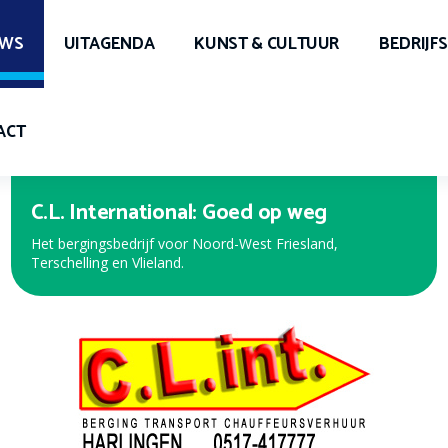
UWS
UITAGENDA
KUNST & CULTUUR
BEDRIJF
ACT
Expert Harlingen
Bekijk de nieuwe folder met de beste aanbiedingen!