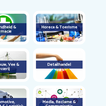
ndheid &
Horeca & Toerisme
rmacie
uw, Vee &
Detailhandel
sserij
motive,
Media, Reclame &