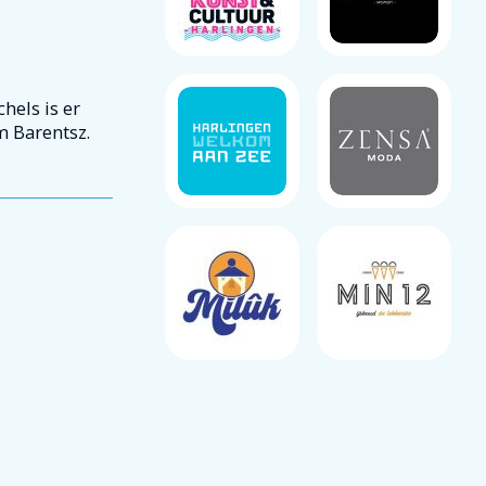
els is er
m Barentsz.