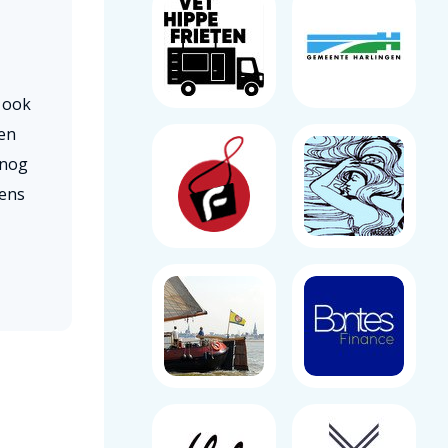
 ook
 en
 nog
vens