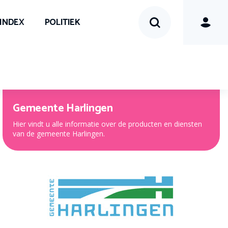
SINDEX
POLITIEK
Gemeente Harlingen
Hier vindt u alle informatie over de producten en diensten
van de gemeente Harlingen.