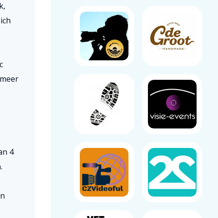
k,
ich
c
 meer
an 4
.
en