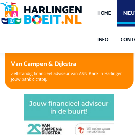
HOME
NIE
INFO
CONT
Peter Kuiper, voor oog en oor
Nieuwe bril, contactlenzen of hooroplossing? Bij Peter
Kuiper, dé opticien en audicien bent u aan het juiste adres.