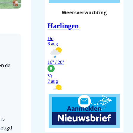
Weersverwachting
en de
 is
 jeugd