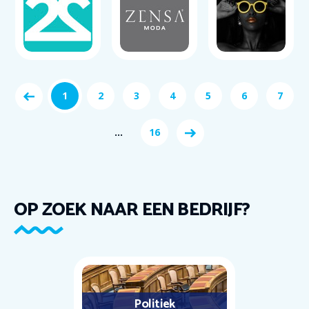
1
2
3
4
5
6
7
...
16
OP ZOEK NAAR EEN BEDRIJF?
Politiek