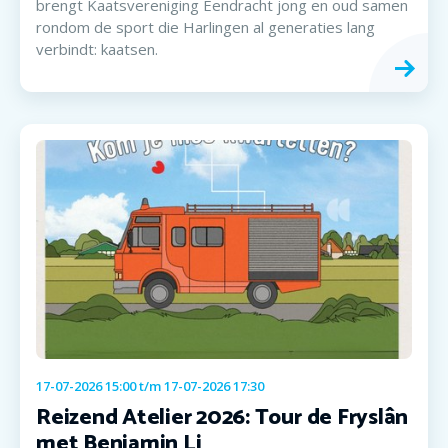
brengt Kaatsvereniging Eendracht jong en oud samen
rondom de sport die Harlingen al generaties lang
verbindt: kaatsen.
17-07-2026 15:00
t/m
17-07-2026 17:30
Reizend Atelier 2026: Tour de Fryslân
met Benjamin Li