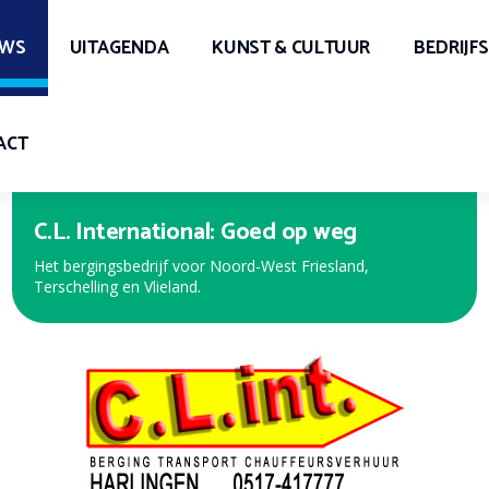
UWS
UITAGENDA
KUNST & CULTUUR
BEDRIJF
ACT
Expert Harlingen
Bekijk de nieuwe folder met de beste aanbiedingen!