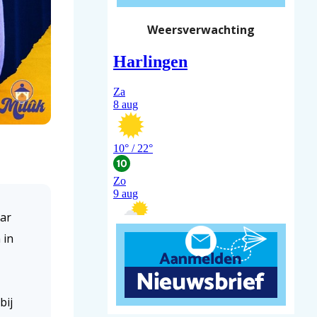
Weersverwachting
ar
 in
bij