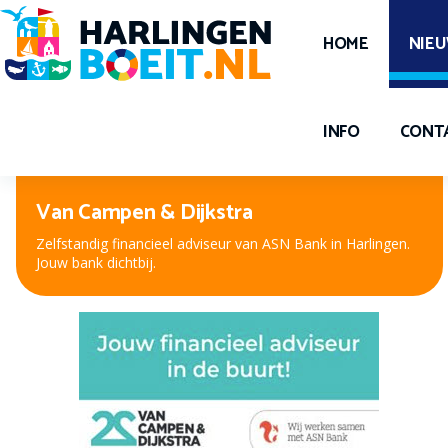
HOME
NIE
INFO
CONT
Peter Kuiper, voor oog en oor
Nieuwe bril, contactlenzen of hooroplossing? Bij Peter
Kuiper, dé opticien en audicien bent u aan het juiste adres.