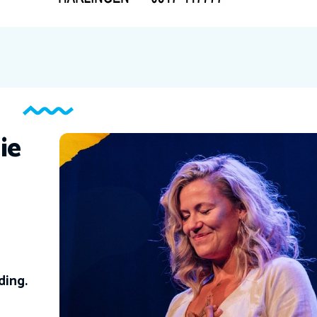
ie
ding.