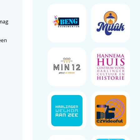
 mag
een