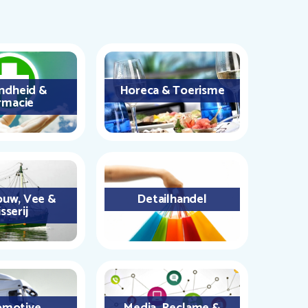
ndheid &
Horeca & Toerisme
rmacie
uw, Vee &
Detailhandel
sserij