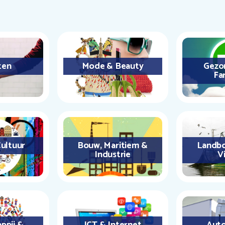
ten
Mode & Beauty
Gezo
Fa
ultuur
Bouw, Maritiem &
Landbo
Industrie
Vi