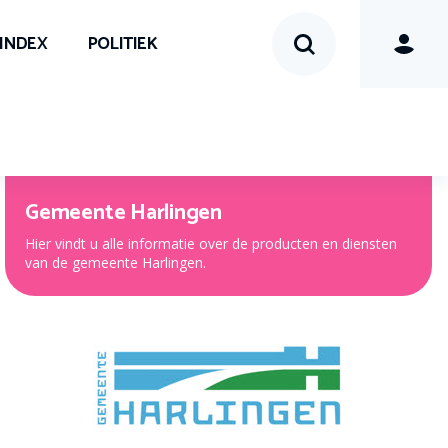
SINDEX
POLITIEK
Gemeente Harlingen
Hier vindt u alle informatie over de producten en diensten
van de gemeente Harlingen.