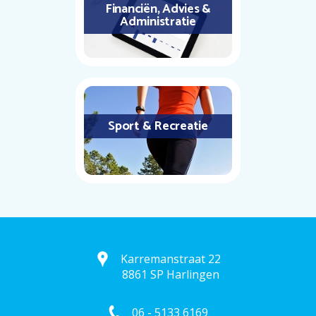
Financiën, Advies &
Administratie
Sport & Recreatie
Karremanstraat 22
8861 SP Harlingen
06 - 5133 6169