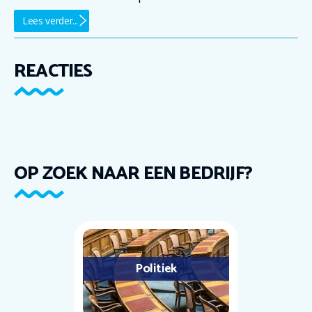
Lees verder...
REACTIES
OP ZOEK NAAR EEN BEDRIJF?
Politiek