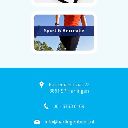
Sport & Recreatie
Karremanstraat 22
8861 SP Harlingen
06 - 5133 6169
info@harlingenboeit.nl