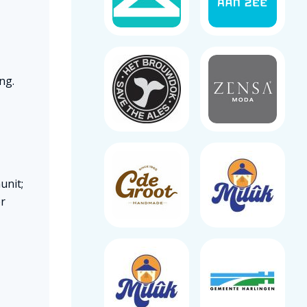
ng.
unit;
or