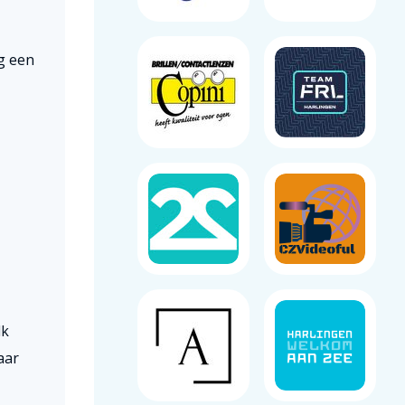
g een
lk
aar