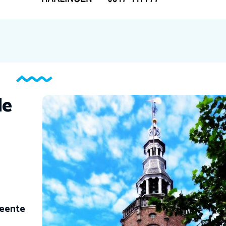
de
eente