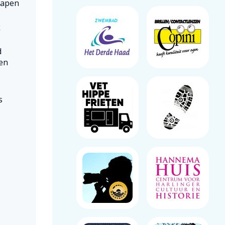
vapen
k
d
 en
s