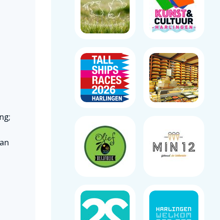
ng;
van