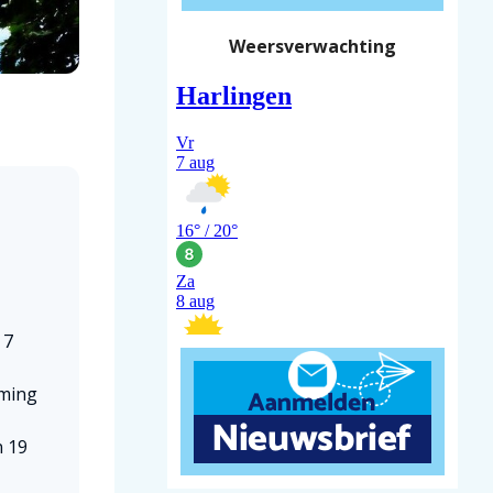
Weersverwachting
 7
eming
n 19