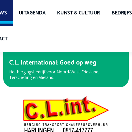
UWS
UITAGENDA
KUNST & CULTUUR
BEDRIJF
ACT
Expert Harlingen
Bekijk de nieuwe folder met de beste aanbiedingen!