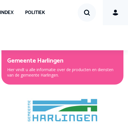
SINDEX
POLITIEK
Gemeente Harlingen
Hier vindt u alle informatie over de producten en diensten
van de gemeente Harlingen.