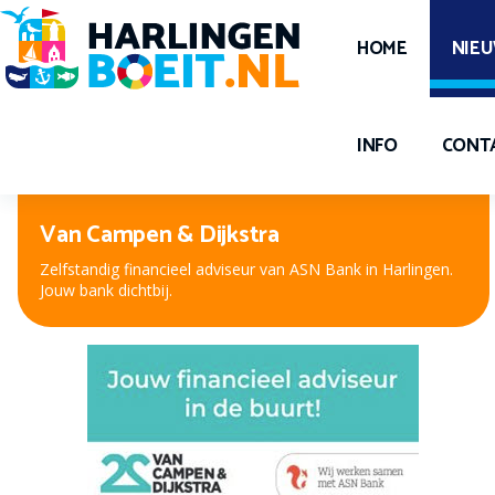
HOME
NIE
INFO
CONT
Peter Kuiper, voor oog en oor
Nieuwe bril, contactlenzen of hooroplossing? Bij Peter
Kuiper, dé opticien en audicien bent u aan het juiste adres.