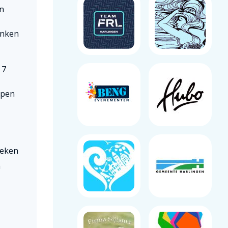
en
anken
 7
apen
weken
n