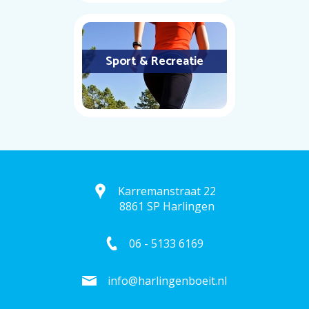
Sport & Recreatie
Karremanstraat 22
8861 SP Harlingen
06 - 5133 6169
info@harlingenboeit.nl