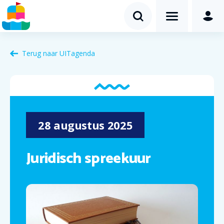
Terug naar
UITagenda
28
augustus
2025
Juridisch spreekuur