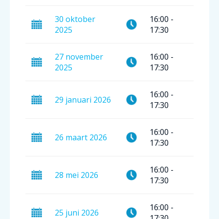
30
oktober
16:00
-
2025
17:30
27
november
16:00
-
2025
17:30
16:00
-
29
januari
2026
17:30
16:00
-
26
maart
2026
17:30
16:00
-
28
mei
2026
17:30
16:00
-
25
juni
2026
17:30