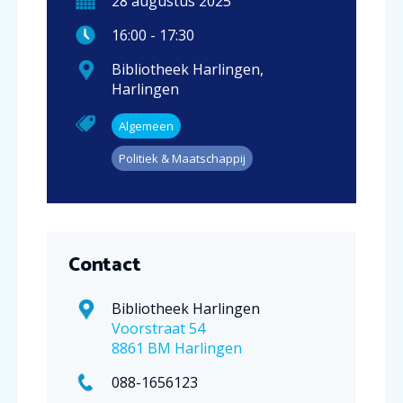
28
augustus
2025
16:00
-
17:30
Bibliotheek Harlingen
,
Harlingen
Algemeen
Politiek & Maatschappij
Contact
Bibliotheek Harlingen
Voorstraat 54
8861 BM Harlingen
088-1656123