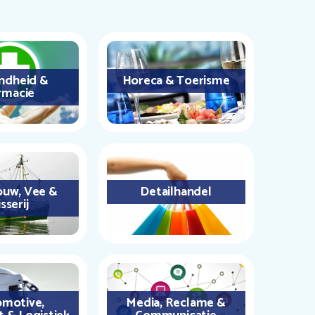
ndheid &
Horeca & Toerisme
rmacie
uw, Vee &
Detailhandel
sserij
motive,
Media, Reclame &