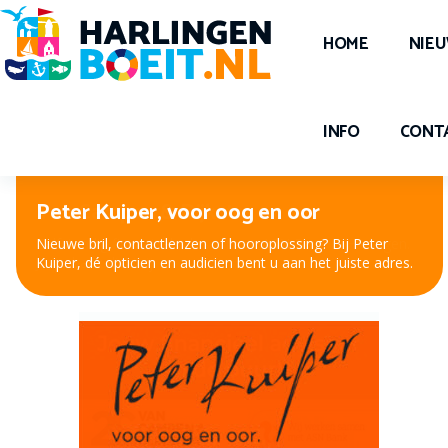
HOME
NIE
INFO
CONT
Peter Kuiper, voor oog en oor
Nieuwe bril, contactlenzen of hooroplossing? Bij Peter
Kuiper, dé opticien en audicien bent u aan het juiste adres.