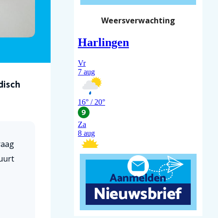
Weersverwachting
disch
raag
uurt