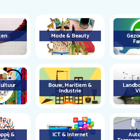
ten
Mode & Beauty
Gezo
Fa
ultuur
Bouw, Maritiem &
Landbo
Industrie
Vi
ppij &
ICT & Internet
Auto