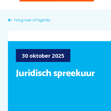
Terug naar
UITagenda
30
oktober
2025
Juridisch spreekuur