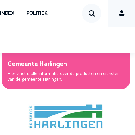
SINDEX
POLITIEK
Gemeente Harlingen
Hier vindt u alle informatie over de producten en diensten
van de gemeente Harlingen.