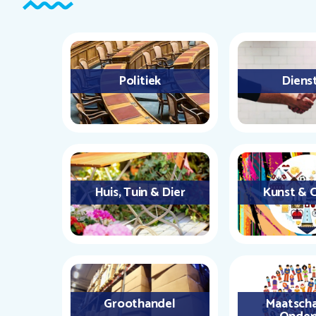
Politiek
Diens
Huis, Tuin & Dier
Kunst & C
Groothandel
Maatscha