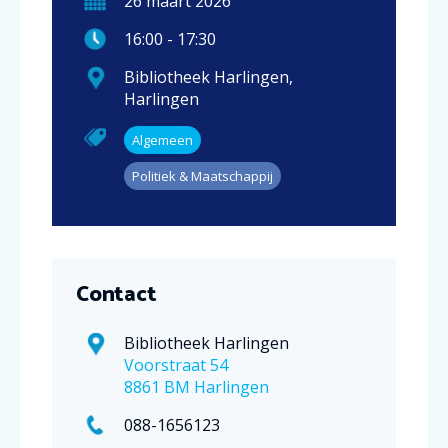
26
maart
2026
16:00
-
17:30
Bibliotheek Harlingen
,
Harlingen
Algemeen
Politiek & Maatschappij
Contact
Bibliotheek Harlingen
Voorstraat 54
8861 BM Harlingen
088-1656123