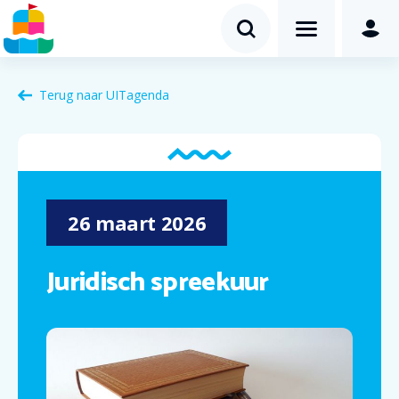
Terug naar
UITagenda
26
maart
2026
Juridisch spreekuur