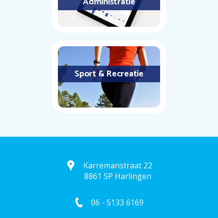
Administratie
Sport & Recreatie
Karremanstraat 22
8861 SP Harlingen
06 - 5133 6169