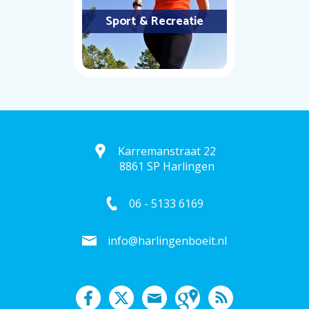
Sport & Recreatie
Karremanstraat 22
8861 SP Harlingen
06 - 5133 6169
info@harlingenboeit.nl