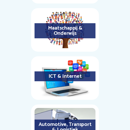
Maatschappij &
Onderwijs
ICT & Internet
Automotive, Transport
& Logistiek