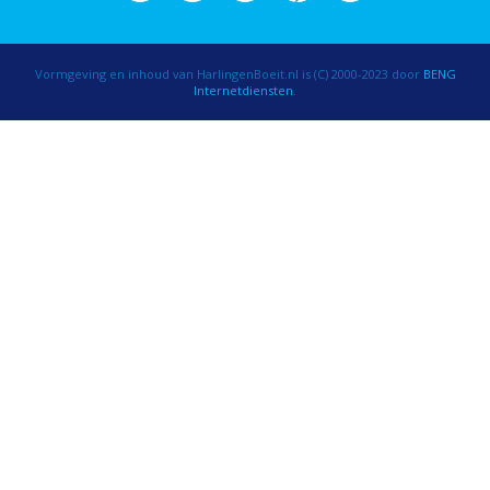
Vormgeving en inhoud van HarlingenBoeit.nl is (C) 2000-2023 door
BENG
Internetdiensten
.