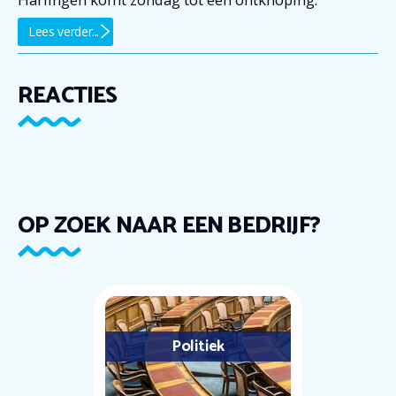
Lees verder...
REACTIES
OP ZOEK NAAR EEN BEDRIJF?
Politiek