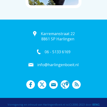
Karremanstraat 22
8861 SP Harlingen
06 - 5133 6169
info@harlingenboeit.nl
Vormgeving en inhoud van HarlingenBoeit.nl is (C) 2000-2023 door
BENG