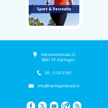
Sport & Recreatie
Karremanstraat 22
8861 SP Harlingen
06 - 5133 6169
info@harlingenboeit.nl