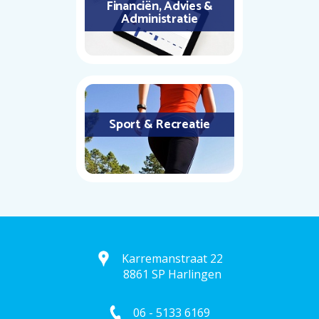
Financiën, Advies &
Administratie
Sport & Recreatie
Karremanstraat 22
8861 SP Harlingen
06 - 5133 6169