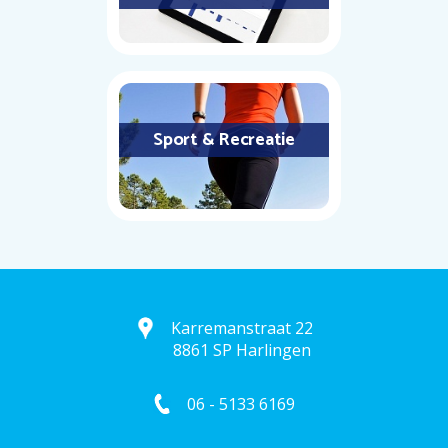
Sport & Recreatie
Karremanstraat 22
8861 SP Harlingen
06 - 5133 6169