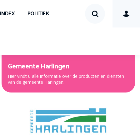
SINDEX
POLITIEK
Gemeente Harlingen
Hier vindt u alle informatie over de producten en diensten
van de gemeente Harlingen.