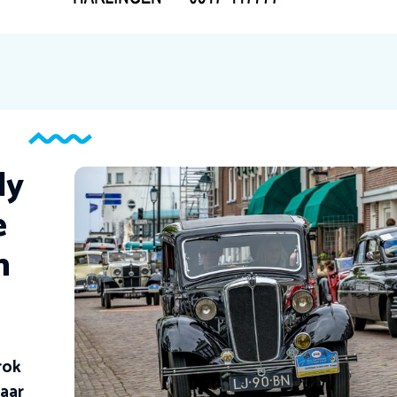
ly
e
n
rok
jaar