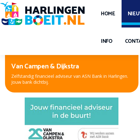
HOME
NIE
INFO
CONT
Peter Kuiper, voor oog en oor
Nieuwe bril, contactlenzen of hooroplossing? Bij Peter
Kuiper, dé opticien en audicien bent u aan het juiste adres.