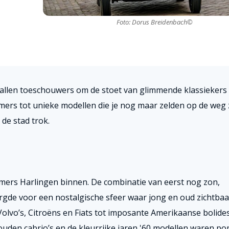
Foto: Dorus Breidenbach©
tallen toeschouwers om de stoet van glimmende klassiekers 
ers tot unieke modellen die je nog maar zelden op de weg z
de stad trok.
ers Harlingen binnen. De combinatie van eerst nog zon,
gde voor een nostalgische sfeer waar jong en oud zichtbaa
Volvo’s, Citroëns en Fiats tot imposante Amerikaanse bolides
ouden cabrio’s en de kleurrijke jaren '60 modellen waren po