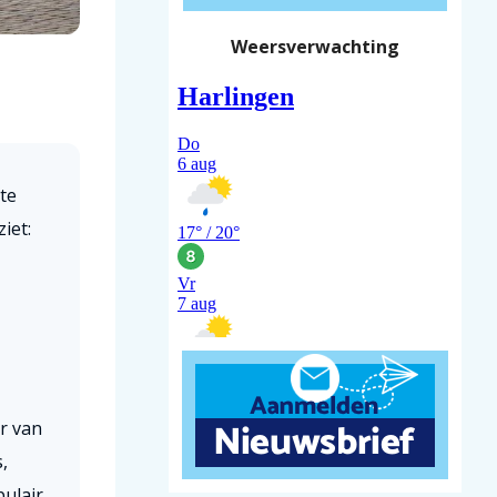
Weersverwachting
te
iet:
r van
,
pulair