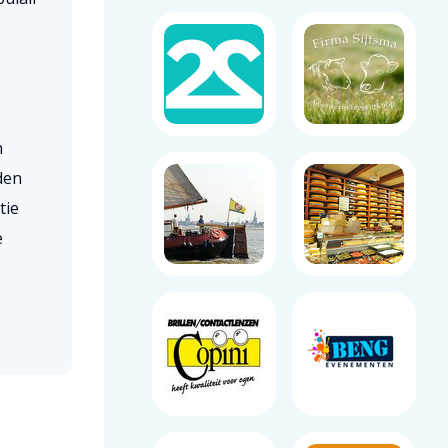
n
den
tie
e