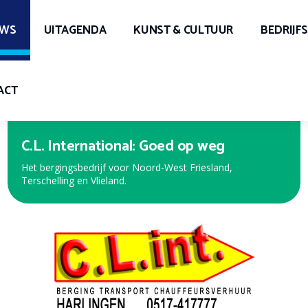
UWS
UITAGENDA
KUNST & CULTUUR
BEDRIJF
ACT
Expert Harlingen
Bekijk de nieuwe folder met de beste aanbiedingen!