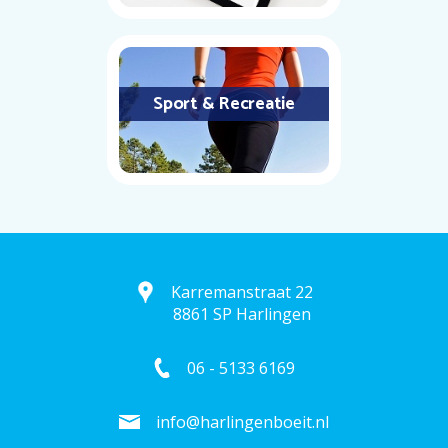
Sport & Recreatie
Karremanstraat 22
8861 SP Harlingen
06 - 5133 6169
info@harlingenboeit.nl