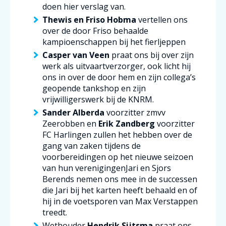
doen hier verslag van.
Thewis en Friso Hobma
vertellen ons
over de door Friso behaalde
kampioenschappen bij het fierljeppen
Casper van Veen
praat ons bij over zijn
werk als uitvaartverzorger, ook licht hij
ons in over de door hem en zijn collega’s
geopende tankshop en zijn
vrijwilligerswerk bij de KNRM.
Sander Alberda
voorzitter zmvv
Zeerobben en
Erik Zandberg
voorzitter
FC Harlingen zullen het hebben over de
gang van zaken tijdens de
voorbereidingen op het nieuwe seizoen
van hun verenigingenJari en Sjors
Berends nemen ons mee in de successen
die Jari bij het karten heeft behaald en of
hij in de voetsporen van Max Verstappen
treedt.
Wethouder
Hendrik Sijtsma
praat ons