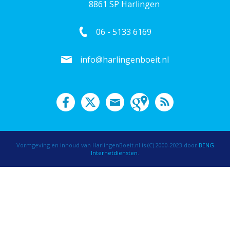
8861 SP Harlingen
06 - 5133 6169
info@harlingenboeit.nl
Vormgeving en inhoud van HarlingenBoeit.nl is (C) 2000-2023 door
BENG
Internetdiensten
.