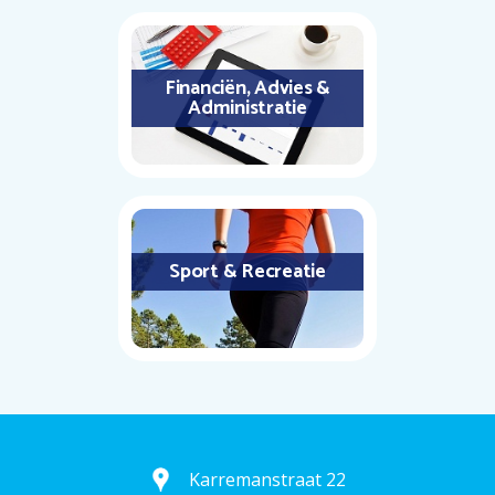
Financiën, Advies &
Administratie
Sport & Recreatie
Karremanstraat 22