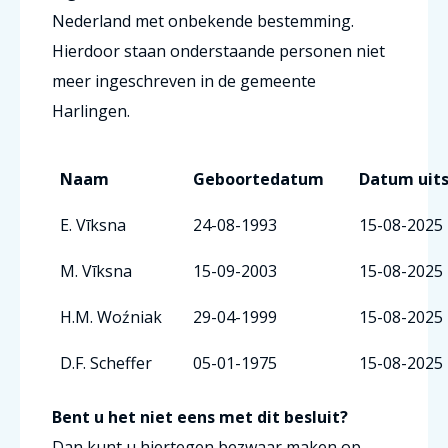
Nederland met onbekende bestemming.
Hierdoor staan onderstaande personen niet
meer ingeschreven in de gemeente
Harlingen.
Naam
Geboortedatum
Datum uits
E. Vīksna
24-08-1993
15-08-2025
M. Vīksna
15-09-2003
15-08-2025
H.M. Woźniak
29-04-1999
15-08-2025
D.F. Scheffer
05-01-1975
15-08-2025
Bent u het niet eens met dit besluit?
Dan kunt u hiertegen bezwaar maken op