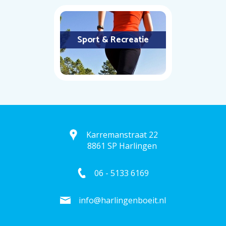
Sport & Recreatie
Karremanstraat 22
8861 SP Harlingen
06 - 5133 6169
info@harlingenboeit.nl