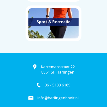
Sport & Recreatie
Karremanstraat 22
8861 SP Harlingen
06 - 5133 6169
info@harlingenboeit.nl