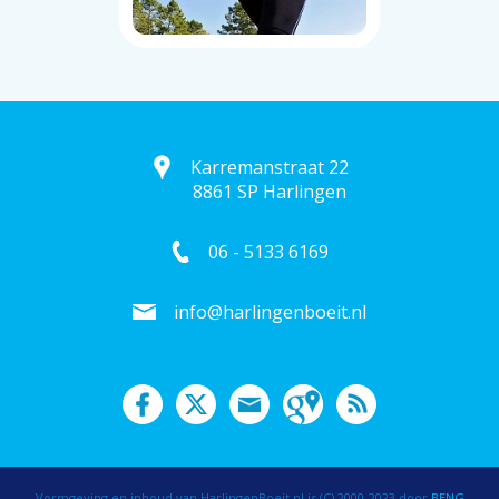
Karremanstraat 22
8861 SP Harlingen
06 - 5133 6169
info@harlingenboeit.nl
Vormgeving en inhoud van HarlingenBoeit.nl is (C) 2000-2023 door
BENG