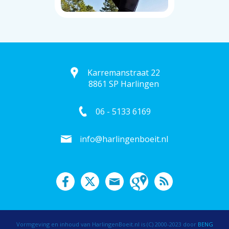
Karremanstraat 22
8861 SP Harlingen
06 - 5133 6169
info@harlingenboeit.nl
Vormgeving en inhoud van HarlingenBoeit.nl is (C) 2000-2023 door
BENG