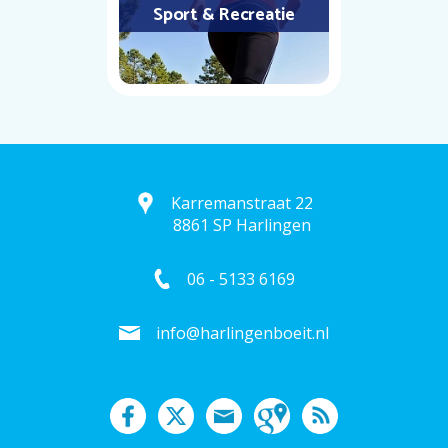
Sport & Recreatie
Karremanstraat 22
8861 SP Harlingen
06 - 5133 6169
info@harlingenboeit.nl