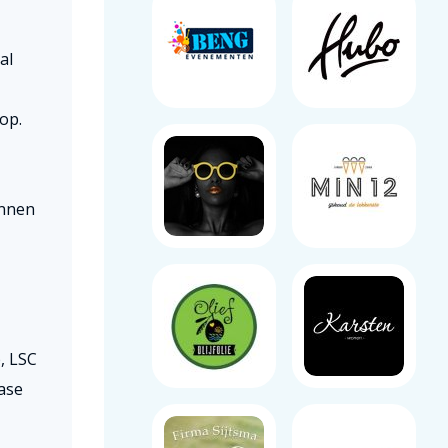
al
op.
innen
, LSC
ase