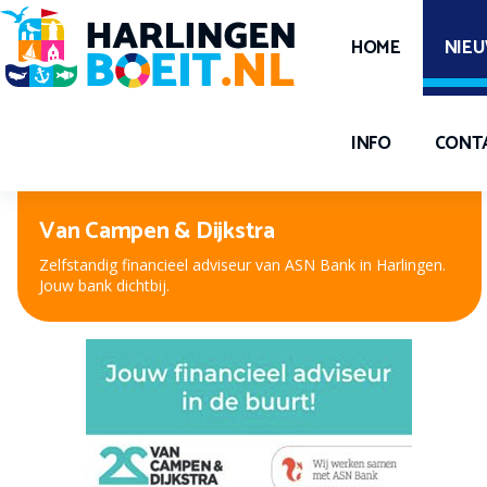
HOME
NIE
INFO
CONT
Peter Kuiper, voor oog en oor
Nieuwe bril, contactlenzen of hooroplossing? Bij Peter
Kuiper, dé opticien en audicien bent u aan het juiste adres.