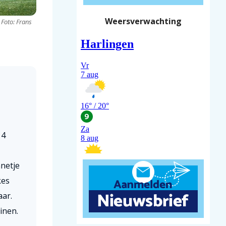
Weersverwachting
 Foto: Frans
 4
netje
kes
aar.
inen.