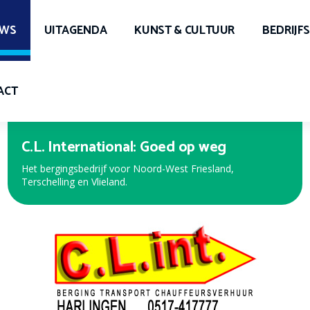
UWS
UITAGENDA
KUNST & CULTUUR
BEDRIJF
ACT
Expert Harlingen
Bekijk de nieuwe folder met de beste aanbiedingen!