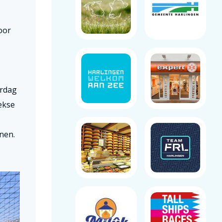
oor
erdag
ekse
nen.