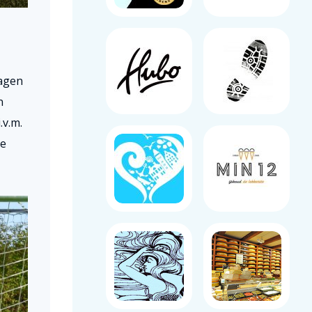
lagen
n
.v.m.
ie