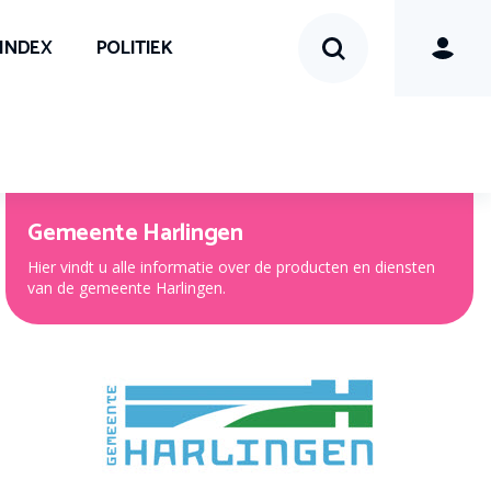
SINDEX
POLITIEK
Gemeente Harlingen
Hier vindt u alle informatie over de producten en diensten
van de gemeente Harlingen.