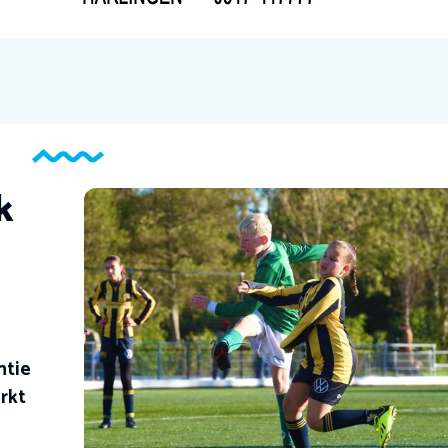
k
ntie
rkt