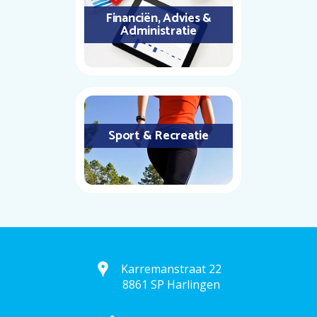
Financiën, Advies &
Administratie
Sport & Recreatie
Karremanstraat 22
8861 SP Harlingen