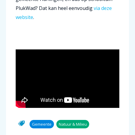
PlukWad? Dat kan heel eenvoudig
via deze
website
.
Gemeente
Natuur & Milieu