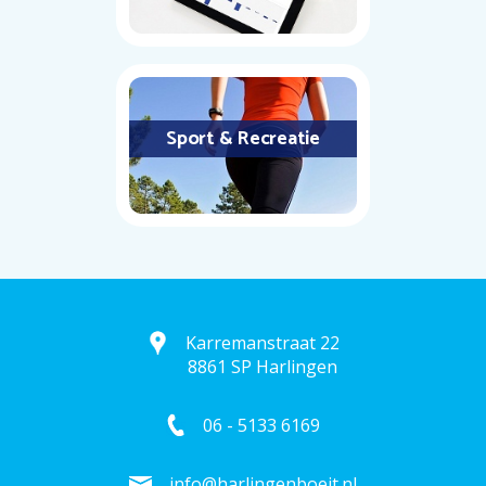
Sport & Recreatie
Karremanstraat 22
8861 SP Harlingen
06 - 5133 6169
info@harlingenboeit.nl