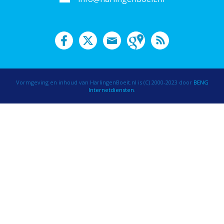
Vormgeving en inhoud van HarlingenBoeit.nl is (C) 2000-2023 door
BENG
Internetdiensten
.