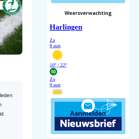
Weersverwachting
 leden
n
ld