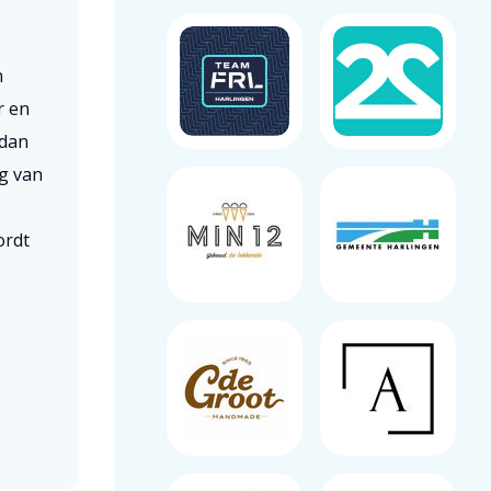
n
r en
 dan
g van
ordt