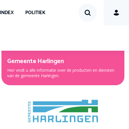
SINDEX
POLITIEK
Gemeente Harlingen
Hier vindt u alle informatie over de producten en diensten
van de gemeente Harlingen.