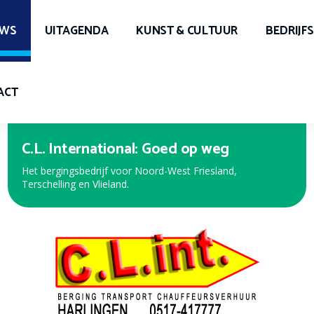
UWS
UITAGENDA
KUNST & CULTUUR
BEDRIJF
ACT
Expert Harlingen
Bekijk de nieuwe folder met de beste aanbiedingen!