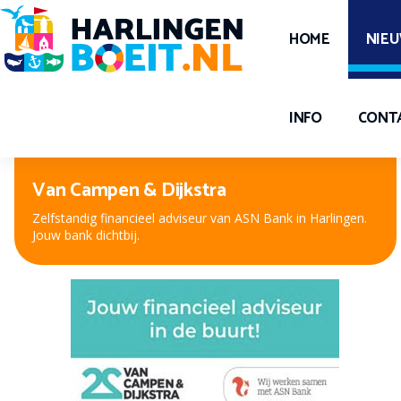
HOME
NIE
INFO
CONT
Peter Kuiper, voor oog en oor
Nieuwe bril, contactlenzen of hooroplossing? Bij Peter
Kuiper, dé opticien en audicien bent u aan het juiste adres.