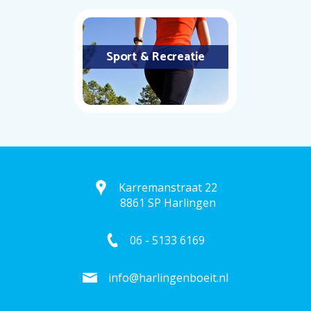
Sport & Recreatie
Karremanstraat 22
8861 SP Harlingen
06 - 5133 6169
info@harlingenboeit.nl