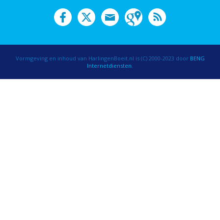
Vormgeving en inhoud van HarlingenBoeit.nl is (C) 2000-2023 door
BENG
Internetdiensten
.