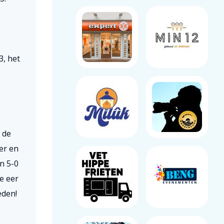
3, het
 de
er en
n 5-0
e eer
eden!