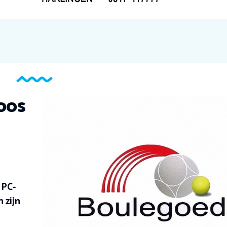
oos
NPC-
 zijn