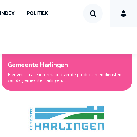
SINDEX
POLITIEK
Gemeente Harlingen
Hier vindt u alle informatie over de producten en diensten
van de gemeente Harlingen.