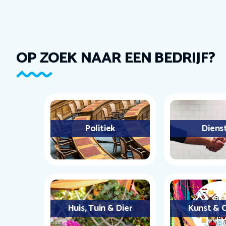
OP ZOEK NAAR EEN BEDRIJF?
Politiek
Diens
Huis, Tuin & Dier
Kunst & C