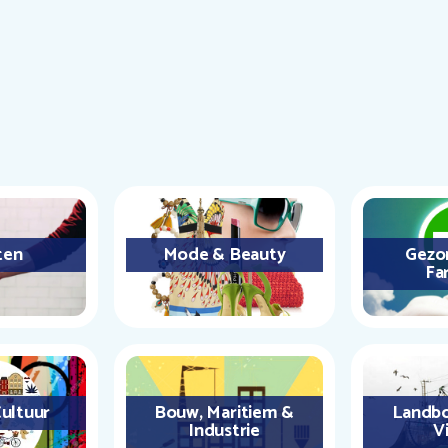
ten
Mode & Beauty
Gezo
Fa
ultuur
Bouw, Maritiem &
Landbo
Industrie
Vi