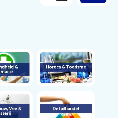
ndheid &
Horeca & Toerisme
rmacie
uw, Vee &
Detailhandel
sserij