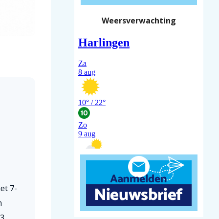
Weersverwachting
et 7-
n
3.