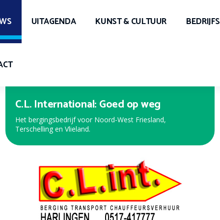
UWS
UITAGENDA
KUNST & CULTUUR
BEDRIJF
ACT
Expert Harlingen
Bekijk de nieuwe folder met de beste aanbiedingen!