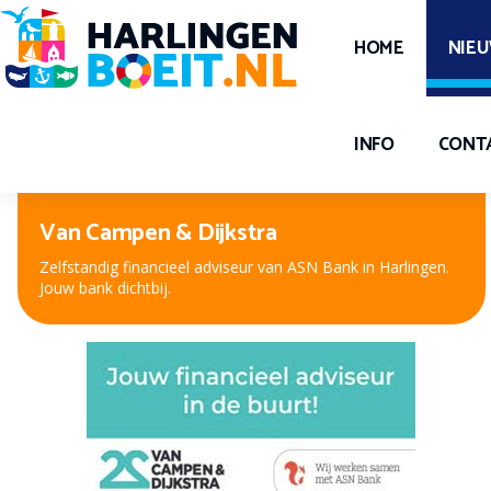
HOME
NIE
INFO
CONT
Peter Kuiper, voor oog en oor
Nieuwe bril, contactlenzen of hooroplossing? Bij Peter
Kuiper, dé opticien en audicien bent u aan het juiste adres.