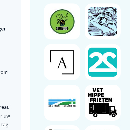
ger
kom!
ureau
or uw
 tag