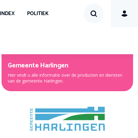
SINDEX
POLITIEK
Gemeente Harlingen
Hier vindt u alle informatie over de producten en diensten
van de gemeente Harlingen.