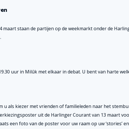
ren
4 maart staan de partijen op de weekmarkt onder de Harlin
.
30 uur in Milûk met elkaar in debat. U bent van harte wel
m u als kiezer met vrienden of familieleden naar het stemb
verkiezingsposter uit de Harlinger Courant van 13 maart vo
ats een foto van de poster voor uw raam op uw ‘stories’ en