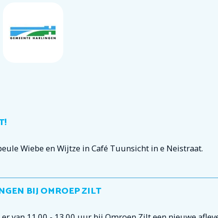
T!
ule Wiebe en Wijtze in Café Tuunsicht in e Neistraat.
NGEN BIJ OMROEP ZILT
r van 11.00 - 13.00 uur bij Omroep Zilt een nieuwe aflev