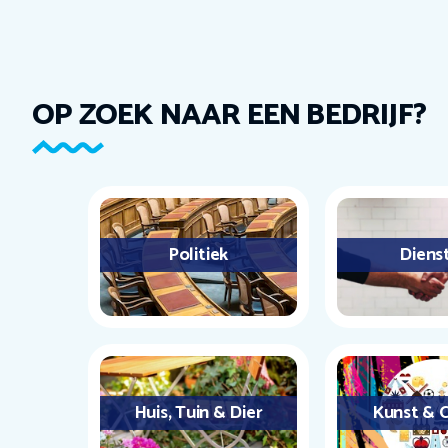
OP ZOEK NAAR EEN BEDRIJF?
Politiek
Diens
Huis, Tuin & Dier
Kunst & C