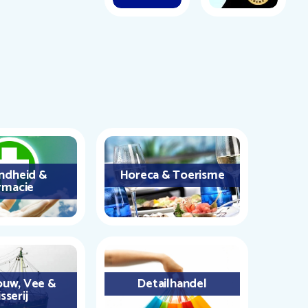
ndheid &
Horeca & Toerisme
rmacie
uw, Vee &
Detailhandel
sserij