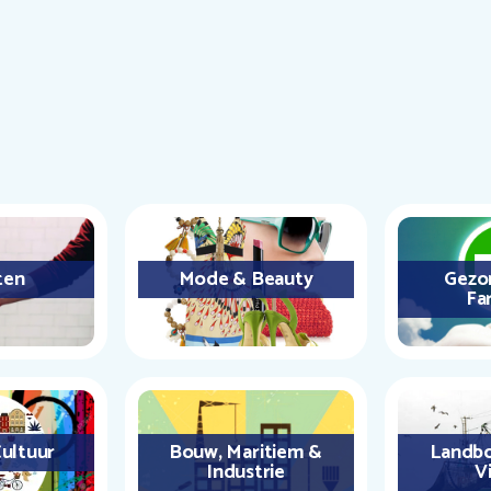
ten
Mode & Beauty
Gezo
Fa
ultuur
Bouw, Maritiem &
Landbo
Industrie
Vi