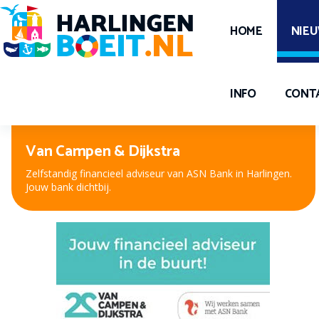
HOME
NIE
INFO
CONT
Peter Kuiper, voor oog en oor
Nieuwe bril, contactlenzen of hooroplossing? Bij Peter
Kuiper, dé opticien en audicien bent u aan het juiste adres.