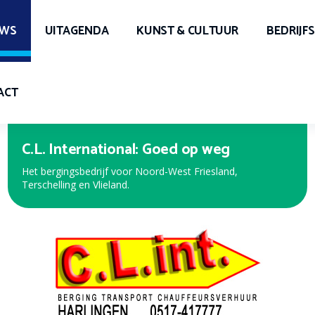
UWS
UITAGENDA
KUNST & CULTUUR
BEDRIJF
ACT
Expert Harlingen
Bekijk de nieuwe folder met de beste aanbiedingen!