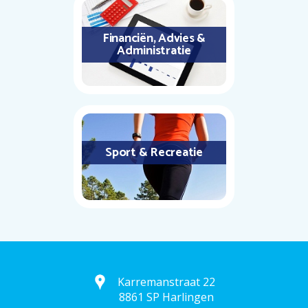
Financiën, Advies &
Administratie
Sport & Recreatie
Karremanstraat 22
8861 SP Harlingen