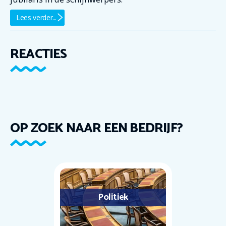
Lees verder...
REACTIES
OP ZOEK NAAR EEN BEDRIJF?
Politiek