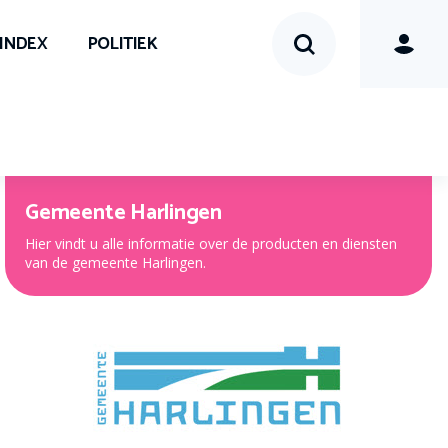
SINDEX
POLITIEK
Gemeente Harlingen
Hier vindt u alle informatie over de producten en diensten
van de gemeente Harlingen.