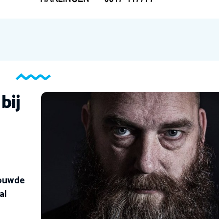
bij
rouwde
al