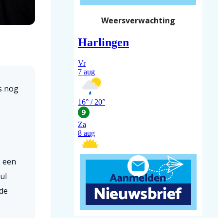
Weersverwachting
is nog
s een
ul
 de