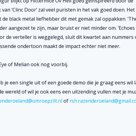
gur blijkt op Flittermice Ov Hell goed geïnspireerd door de
 van ‘Clinc Door’ zal veel puristen in het vak goed doen. Het
t de black metal liefhebber dit met gemak zal oppakken. ‘Th
er aangezet te zijn, maar bruist er niet minder om. ‘Echoes
or de verteller is weggelegd, sluit dit kwartet aan nummers
rassende ondertoon maakt de impact echter niet meer.
 Eye of Melian ook nog voorbij.
b je een single uit of een goede demo die je graag eens wil 
 wereld of wil je ook eens een uitzending vullen met je mu
enderoeland@omroepzilt.nl
of
rsh.razenderoeland@gmail.