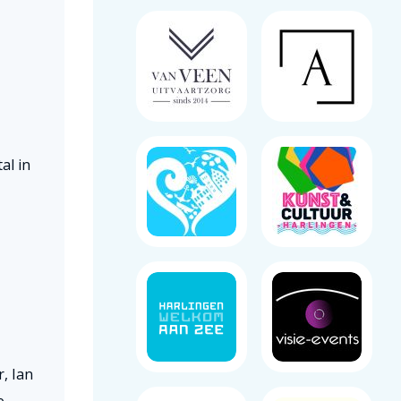
al in
r, Ian