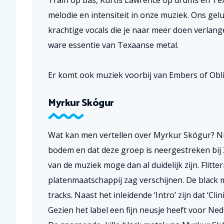
Train op bas, Kurtis Lawrence op drums en Te
melodie en intensiteit in onze muziek. Ons ge
krachtige vocals die je naar meer doen verlan
ware essentie van Texaanse metal.
Er komt ook muziek voorbij van Embers of Obl
Myrkur Skógur
Wat kan men vertellen over Myrkur Skógur? Nik
bodem en dat deze groep is neergestreken bij
van de muziek moge dan al duidelijk zijn. Flitte
platenmaatschappij zag verschijnen. De black m
tracks. Naast het inleidende ‘Intro’ zijn dat ‘Cl
Gezien het label een fijn neusje heeft voor Neder