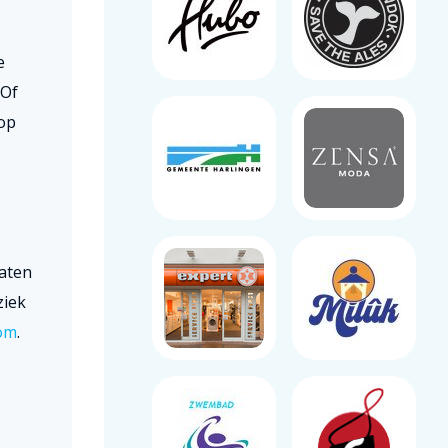
e
 Of
 op
laten
ziek
com
.