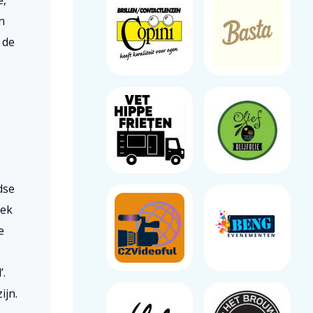
e,
n
 de
dse
oek
e
’.
ijn.