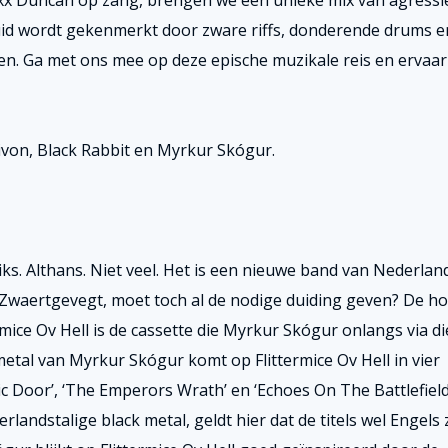
xx Duncan op zang, brengen we een unieke mix van agressi
luid wordt gekenmerkt door zware riffs, donderende drums e
gen. Ga met ons mee op deze epische muzikale reis en ervaar
ivon, Black Rabbit en Myrkur Skógur.
s. Althans. Niet veel. Het is een nieuwe band van Nederlan
 Zwaertgevegt, moet toch al de nodige duiding geven? De h
rmice Ov Hell is de cassette die Myrkur Skógur onlangs via di
etal van Myrkur Skógur komt op Flittermice Ov Hell in vier
inic Door’, ‘The Emperors Wrath’ en ‘Echoes On The Battlefield
landstalige black metal, geldt hier dat de titels wel Engels z