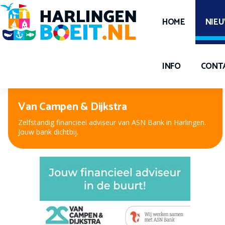
HOME
NIE
INFO
CONT
Peter Kuiper, voor oog en oor
Nieuwe bril, contactlenzen of hooroplossing? Bij Peter
Kuiper, dé opticien en audicien bent u aan het juiste adres.