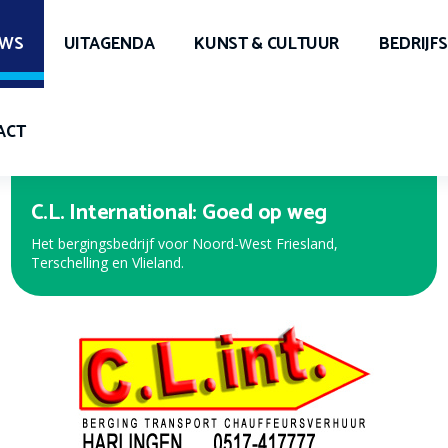
UWS
UITAGENDA
KUNST & CULTUUR
BEDRIJF
ACT
Expert Harlingen
Bekijk de nieuwe folder met de beste aanbiedingen!