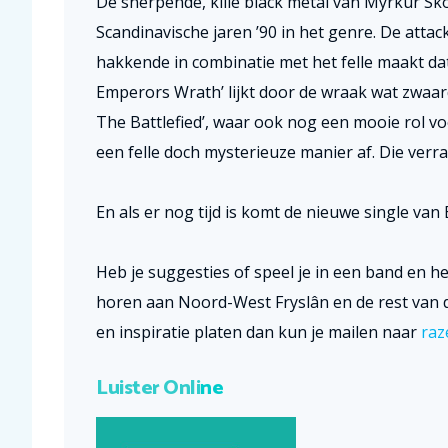
De snerpende, kille black metal van Myrkur Skó
Scandinavische jaren ’90 in het genre. De attack
hakkende in combinatie met het felle maakt da
Emperors Wrath’ lijkt door de wraak wat zwaard
The Battlefied’, waar ook nog een mooie rol vo
een felle doch mysterieuze manier af. Die ver
En als er nog tijd is komt de nieuwe single van
Heb je suggesties of speel je in een band en he
horen aan Noord-West Fryslân en de rest van de
en inspiratie platen dan kun je mailen naar
raz
Luister Onli
ne