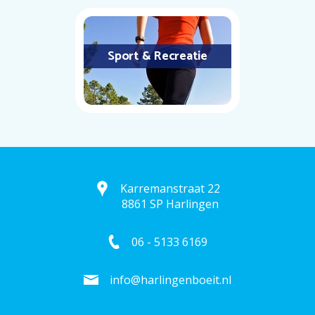
Sport & Recreatie
Karremanstraat 22
8861 SP Harlingen
06 - 5133 6169
info@harlingenboeit.nl