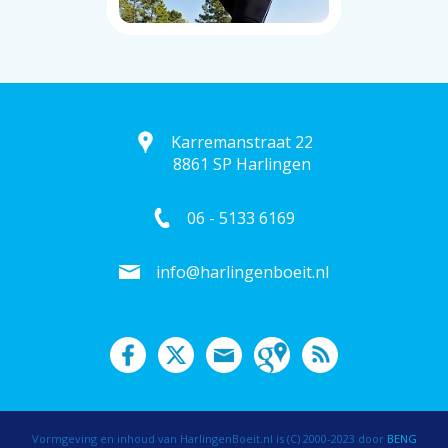
Karremanstraat 22
8861 SP Harlingen
06 - 5133 6169
info@harlingenboeit.nl
Vormgeving en inhoud van HarlingenBoeit.nl is (C) 2000-2023 door
BENG