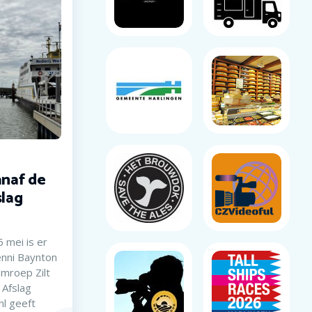
anaf de
slag
mei is er
enni Baynton
Omroep Zilt
 Afslag
nl geeft