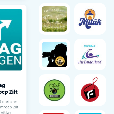
ag
ep Zilt
mei is er
Omroep Zilt
 Afslag