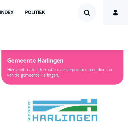
SINDEX
POLITIEK
Gemeente Harlingen
Hier vindt u alle informatie over de producten en diensten
van de gemeente Harlingen.