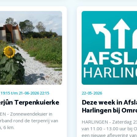
 19:15
t/m
21-06-2026 22:15
22-05-2026
rjûn Terpenkuierke
Deze week in Afsl
Harlingen bij Omro
N - Zonnewendekuier in
band rond de terpenrij van
HARLINGEN - Zaterdag 23 
, 6 km.
van 11.00 - 13.00 uur bij 
een nieuwe aflevering van