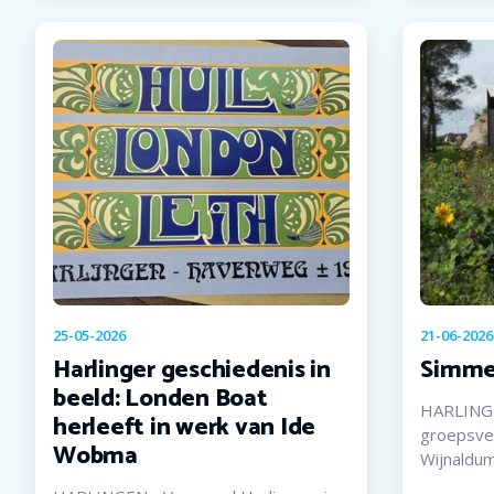
25-05-2026
21-06-2026
Harlinger geschiedenis in
Simme
beeld: Londen Boat
HARLINGE
herleeft in werk van Ide
groepsver
Wobma
Wijnaldum