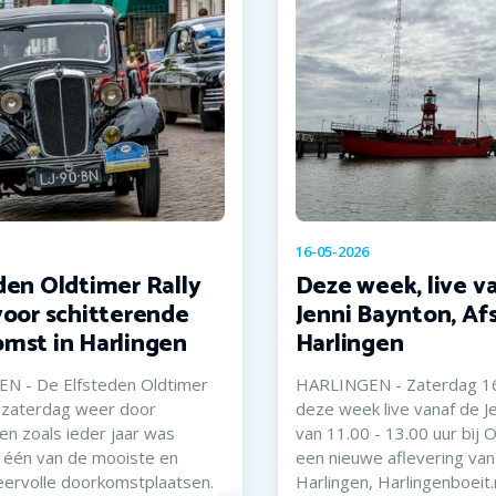
16-05-2026
den Oldtimer Rally
Deze week, live v
voor schitterende
Jenni Baynton, Af
mst in Harlingen
Harlingen
N - De Elfsteden Oldtimer
HARLINGEN - Zaterdag 16 
k zaterdag weer door
deze week live vanaf de J
 en zoals ieder jaar was
van 11.00 - 13.00 uur bij 
 één van de mooiste en
een nieuwe aflevering van
eervolle doorkomstplaatsen.
Harlingen, Harlingenboeit.