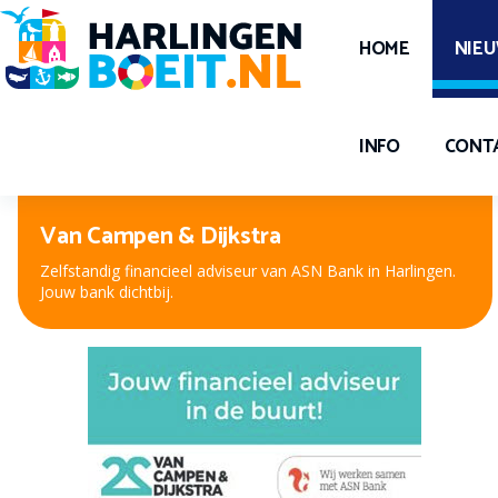
HOME
NIE
INFO
CONT
Peter Kuiper, voor oog en oor
Nieuwe bril, contactlenzen of hooroplossing? Bij Peter
Kuiper, dé opticien en audicien bent u aan het juiste adres.