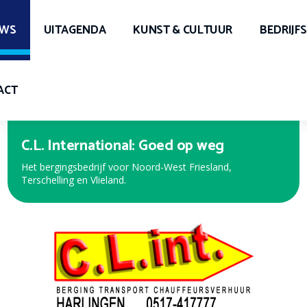
UWS
UITAGENDA
KUNST & CULTUUR
BEDRIJF
ACT
Expert Harlingen
Bekijk de nieuwe folder met de beste aanbiedingen!