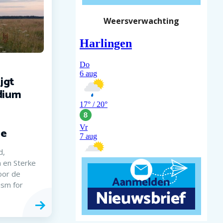
Weersverwachting
jgt
dium
ne
d,
en Sterke
oor de
sm for