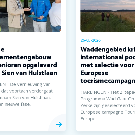
26-05-2026
de
Waddengebied kri
tementengebouw
internationaal po
enioren opgeleverd
met selectie voor
 Sien van Hulstlaan
Europese
toerismecampag
N - De vernieuwing van
 dat voortaan verdergaat
HARLINGEN - Het Ziltepa
naam Sien van Hulstlaan,
Programma Wad Gaat Om 
en nieuwe fase.
Yerke zijn geselecteerd v
Europese campagne Touri
Europe.