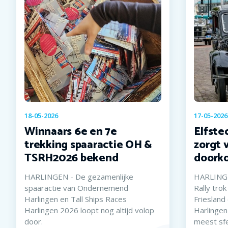
18-05-2026
17-05-2026
Winnaars 6e en 7e
Elfste
trekking spaaractie OH &
zorgt 
TSRH2026 bekend
doorko
HARLINGEN - De gezamenlijke
HARLINGE
spaaractie van Ondernemend
Rally tro
Harlingen en Tall Ships Races
Friesland
Harlingen 2026 loopt nog altijd volop
Harlingen
door.
meest sf