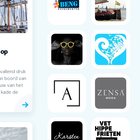
 op
allend druk
an boord van
uw van het
 kade de