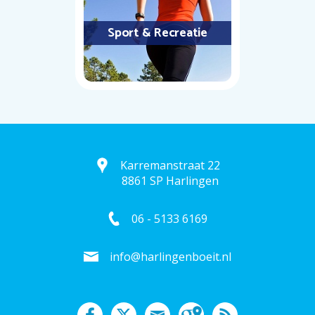
Sport & Recreatie
Karremanstraat 22
8861 SP Harlingen
06 - 5133 6169
info@harlingenboeit.nl