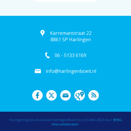
Karremanstraat 22
8861 SP Harlingen
06 - 5133 6169
info@harlingenboeit.nl
Vormgeving en inhoud van HarlingenBoeit.nl is (C) 2000-2023 door
BENG
Internetdiensten
.