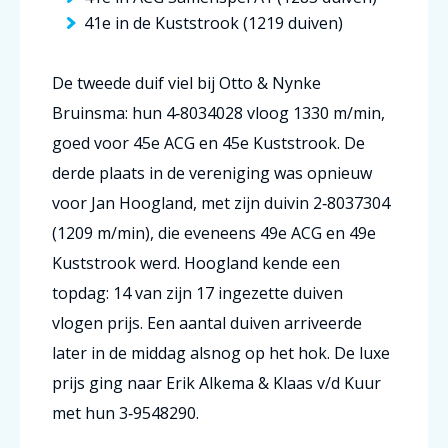
41e in de Kuststrook (1219 duiven)
De tweede duif viel bij Otto & Nynke
Bruinsma: hun 4‑8034028 vloog 1330 m/min,
goed voor 45e ACG en 45e Kuststrook. De
derde plaats in de vereniging was opnieuw
voor Jan Hoogland, met zijn duivin 2‑8037304
(1209 m/min), die eveneens 49e ACG en 49e
Kuststrook werd.
Hoogland kende een
topdag:
14 van zijn 17 ingezette duiven
vlogen prijs. Een aantal duiven arriveerde
later in de middag alsnog op het hok.
De
luxe
prijs
ging naar
Erik Alkema & Klaas v/d Kuur
met hun
3‑9548290
.