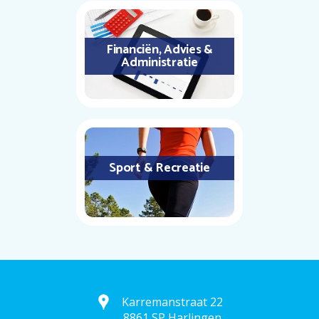
Financiën, Advies &
Administratie
Sport & Recreatie
Karremanstraat 22
8861 SP Harlingen