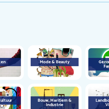
ten
Mode & Beauty
Gezo
Fa
ultuur
Bouw, Maritiem &
Landbo
Industrie
Vi