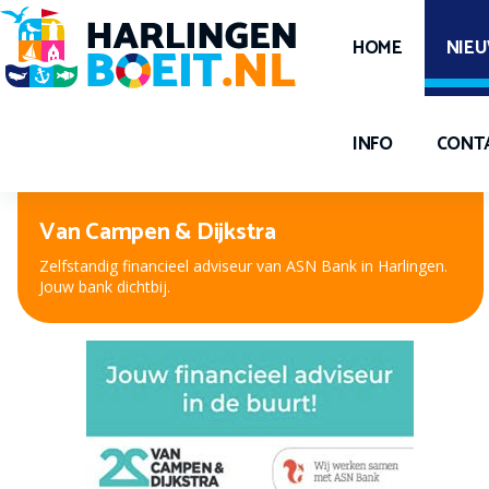
HOME
NIE
INFO
CONT
Peter Kuiper, voor oog en oor
Nieuwe bril, contactlenzen of hooroplossing? Bij Peter
Kuiper, dé opticien en audicien bent u aan het juiste adres.