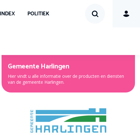
SINDEX
POLITIEK
Gemeente Harlingen
Hier vindt u alle informatie over de producten en diensten
van de gemeente Harlingen.