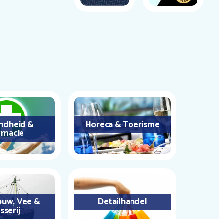
ndheid &
Horeca & Toerisme
rmacie
uw, Vee &
Detailhandel
sserij