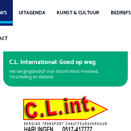
UWS
UITAGENDA
KUNST & CULTUUR
BEDRIJF
ACT
Expert Harlingen
Bekijk de nieuwe folder met de beste aanbiedingen!