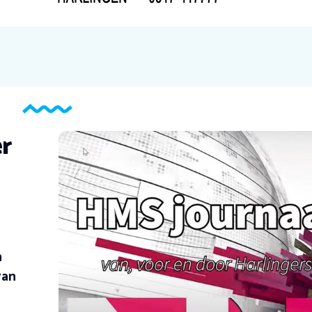
r
n
van