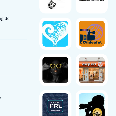
ng de
e