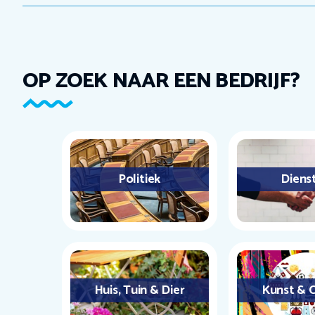
OP ZOEK NAAR EEN BEDRIJF?
Politiek
Diens
Huis, Tuin & Dier
Kunst & C