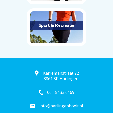
Sport & Recreatie
Karremanstraat 22
8861 SP Harlingen
06 - 5133 6169
info@harlingenboeit.nl