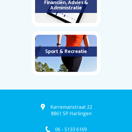
Financiën, Advies &
Administratie
Sport & Recreatie
Karremanstraat 22
8861 SP Harlingen
06 - 5133 6169