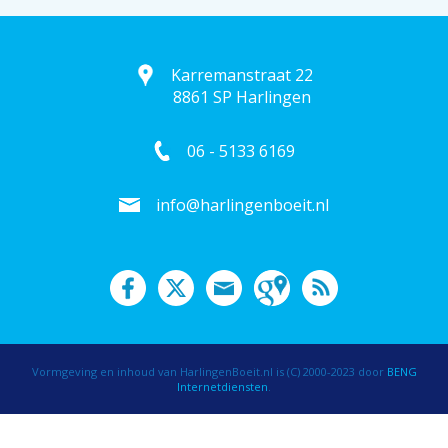
Karremanstraat 22
8861 SP Harlingen
06 - 5133 6169
info@harlingenboeit.nl
Vormgeving en inhoud van HarlingenBoeit.nl is (C) 2000-2023 door
BENG
Internetdiensten
.