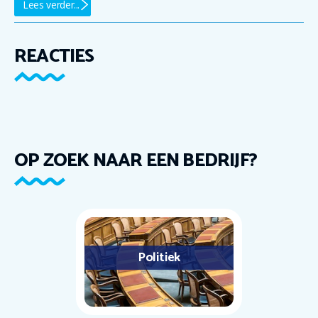
Lees verder...
REACTIES
OP ZOEK NAAR EEN BEDRIJF?
Politiek