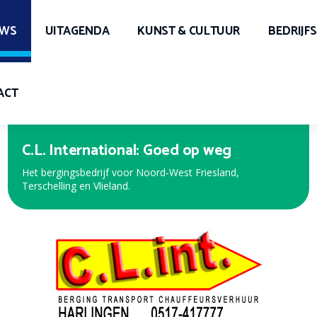
UWS
UITAGENDA
KUNST & CULTUUR
BEDRIJF
ACT
Expert Harlingen
Bekijk de nieuwe folder met de beste aanbiedingen!