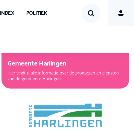
SINDEX
POLITIEK
Gemeente Harlingen
Hier vindt u alle informatie over de producten en diensten
van de gemeente Harlingen.