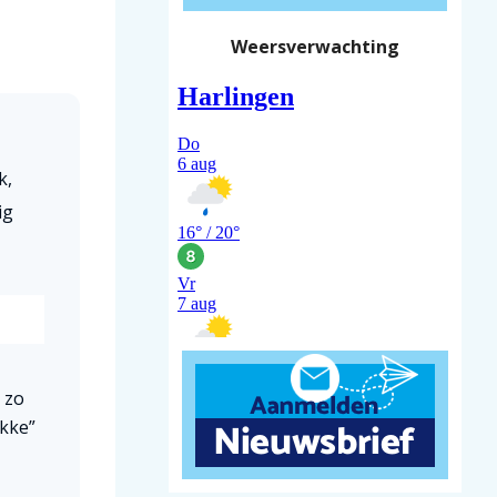
Weersverwachting
k,
ig
 zo
ukke”