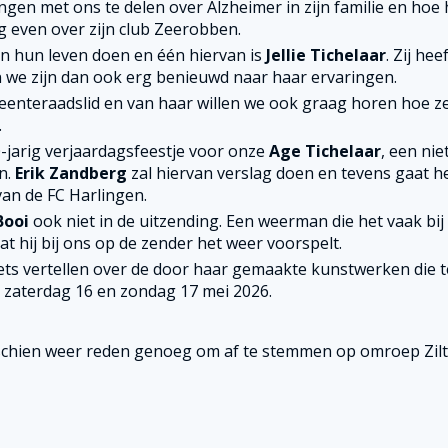
gen met ons te delen over Alzheimer in zijn familie en hoe 
 even over zijn club Zeerobben.
in hun leven doen en één hiervan is
Jellie Tichelaar
. Zij hee
 we zijn dan ook erg benieuwd naar haar ervaringen.
eenteraadslid en van haar willen we ook graag horen hoe z
.
-jarig verjaardagsfeestje voor onze
Age Tichelaar
, een nie
n.
Erik Zandberg
zal hiervan verslag doen en tevens gaat h
an de FC Harlingen.
Booi
ook niet in de uitzending. Een weerman die het vaak bij
at hij bij ons op de zender het weer voorspelt.
ets vertellen over de door haar gemaakte kunstwerken die t
p zaterdag 16 en zondag 17 mei 2026.
sschien weer reden genoeg om af te stemmen op omroep Zilt