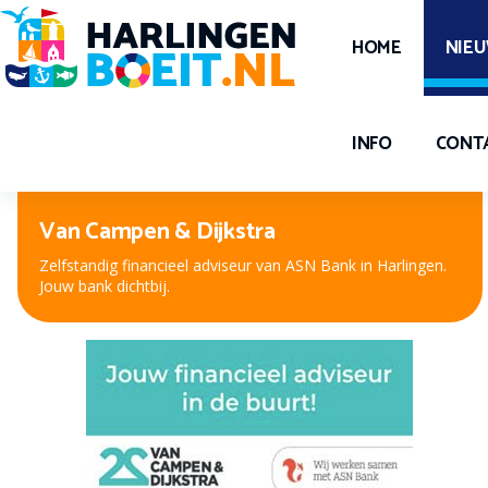
HOME
NIE
INFO
CONT
Peter Kuiper, voor oog en oor
Nieuwe bril, contactlenzen of hooroplossing? Bij Peter
Kuiper, dé opticien en audicien bent u aan het juiste adres.