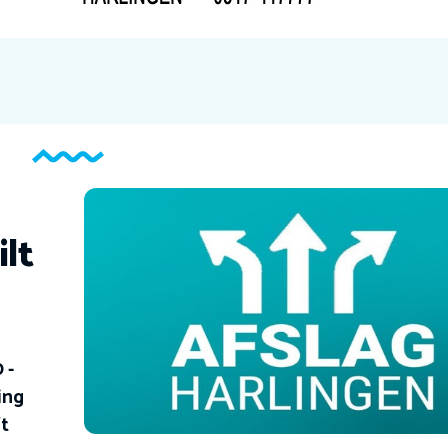
ilt
 -
ing
ft