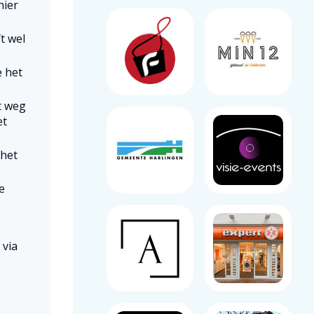
hier
ft wel
e het
t weg
et
 het
e
 via