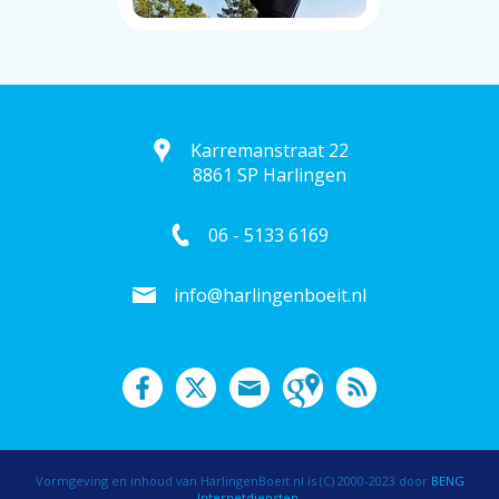
Karremanstraat 22
8861 SP Harlingen
06 - 5133 6169
info@harlingenboeit.nl
Vormgeving en inhoud van HarlingenBoeit.nl is (C) 2000-2023 door
BENG
Internetdiensten
.