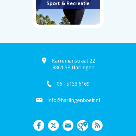
Sport & Recreatie
Karremanstraat 22
8861 SP Harlingen
06 - 5133 6169
info@harlingenboeit.nl